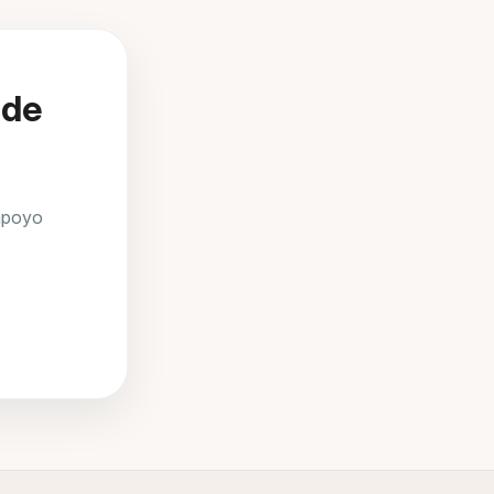
 de
 apoyo