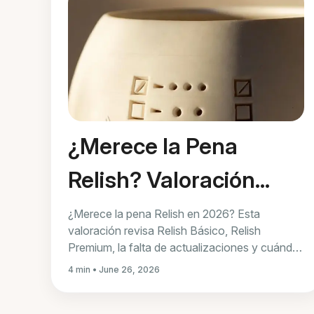
¿Merece la Pena
Relish? Valoración
Honesta para 2026
¿Merece la pena Relish en 2026? Esta
valoración revisa Relish Básico, Relish
Premium, la falta de actualizaciones y cuándo
LoveFix u otra opción encaja mejor.
4 min • June 26, 2026