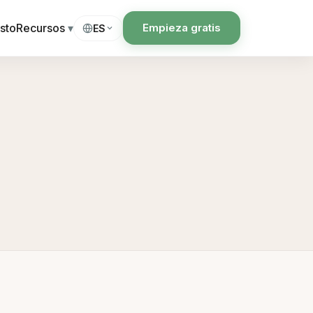
sto
Recursos
▾
Empieza gratis
ES