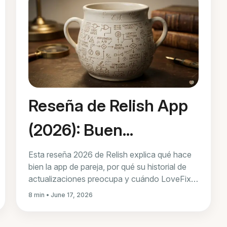
Reseña de Relish App
(2026): Buen
contenido,
Esta reseña 2026 de Relish explica qué hace
bien la app de pareja, por qué su historial de
mantenimiento en
actualizaciones preocupa y cuándo LoveFix u
otra opción puede encajar mejor.
8 min • June 17, 2026
duda