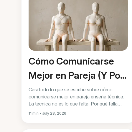
Cómo Comunicarse
Mejor en Pareja (Y Por
Qué los Consejos de
Casi todo lo que se escribe sobre cómo
comunicarse mejor en pareja enseña técnica.
Siempre Fallan)
La técnica no es lo que falta. Por qué falla
bajo presión y qué cambia de verdad la
11 min • July 28, 2026
conversación.