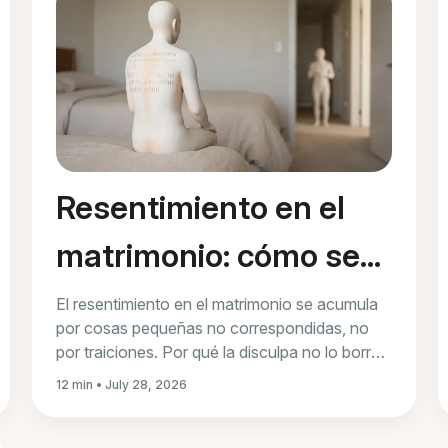
Resentimiento en el
matrimonio: cómo se
acumula y qué lo
El resentimiento en el matrimonio se acumula
por cosas pequeñas no correspondidas, no
disuelve de verdad
por traiciones. Por qué la disculpa no lo borra
y qué lo disuelve de verdad.
12 min • July 28, 2026