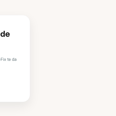
 de
Fix te da