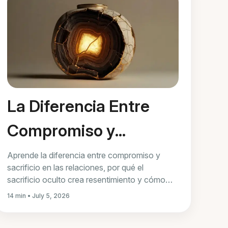
La Diferencia Entre
Compromiso y
Sacrificio en las
Aprende la diferencia entre compromiso y
sacrificio en las relaciones, por qué el
Relaciones
sacrificio oculto crea resentimiento y cómo
reequilibrar decisiones sin perderte.
14 min • July 5, 2026