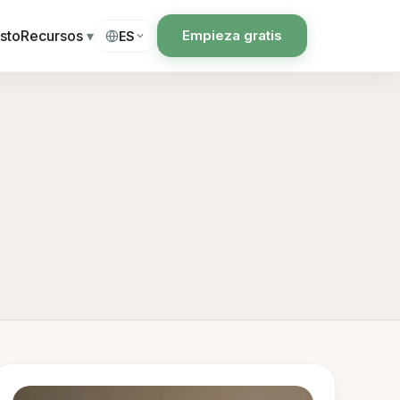
sto
Recursos
▾
Empieza gratis
ES