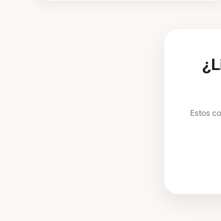
¿L
Estos co