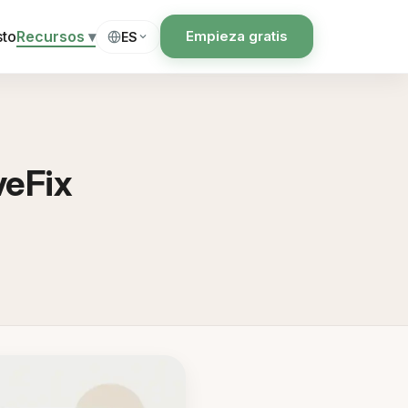
sto
Recursos
▾
Empieza gratis
ES
veFix