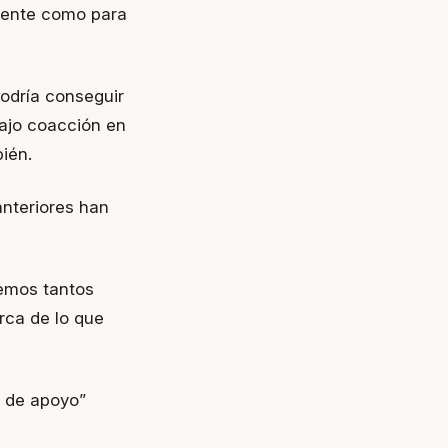
iente como para
odría conseguir
bajo coacción en
ién.
anteriores han
emos tantos
rca de lo que
 de apoyo”