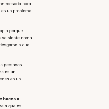
innecesaria para
ro es un problema
rapia porque
ia se siente como
riesgarse a que
nas personas
as es un
veces es un
e haces a
reja que es