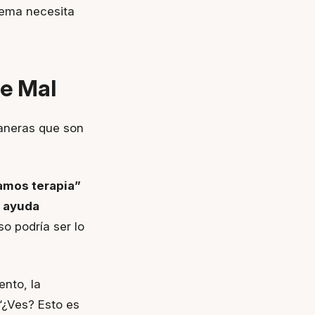
lema necesita
e Mal
maneras que son
amos terapia”
s ayuda
so podría ser lo
ento, la
“¿Ves? Esto es