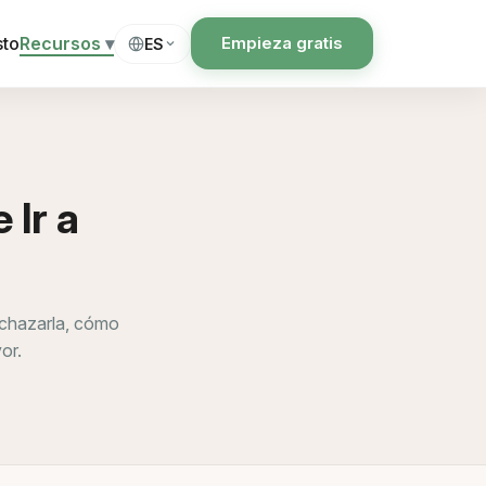
sto
Recursos
▾
Empieza gratis
ES
 Ir a
rechazarla, cómo
or.