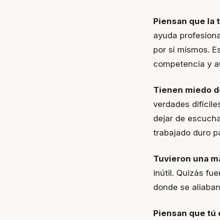
Piensan que la t
ayuda profesiona
por sí mismos. 
competencia y aut
Tienen miedo de
verdades difícil
dejar de escucha
trabajado duro pa
Tuvieron una ma
inútil. Quizás fu
donde se aliaban
Piensan que tú 