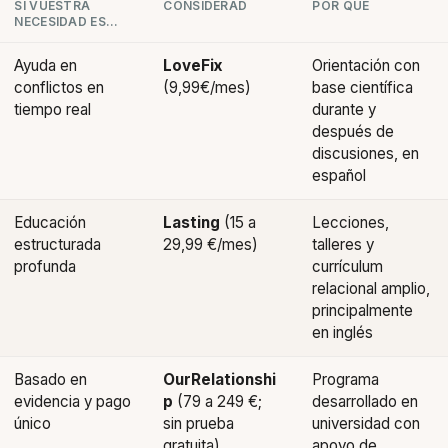
SI VUESTRA
CONSIDERAD
POR QUÉ
NECESIDAD ES…
Ayuda en
LoveFix
Orientación con
conflictos en
(9,99€/mes)
base científica
tiempo real
durante y
después de
discusiones, en
español
Educación
Lasting
(15 a
Lecciones,
estructurada
29,99 €/mes)
talleres y
profunda
currículum
relacional amplio,
principalmente
en inglés
Basado en
OurRelationshi
Programa
evidencia y pago
p
(79 a 249 €;
desarrollado en
único
sin prueba
universidad con
gratuita)
apoyo de