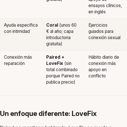
ensayos clínicos,
en inglés
Ayuda específica
Coral
(unos 60
Ejercicios
con intimidad
€ al año; capa
guiados para
introductoria
conexión sexual
gratuita)
Conexión más
Paired +
Hábito diario de
reparación
LoveFix
(sin
conexión más
total combinado
apoyo en
porque Paired no
conflicto
publica precio)
Un enfoque diferente: LoveFix